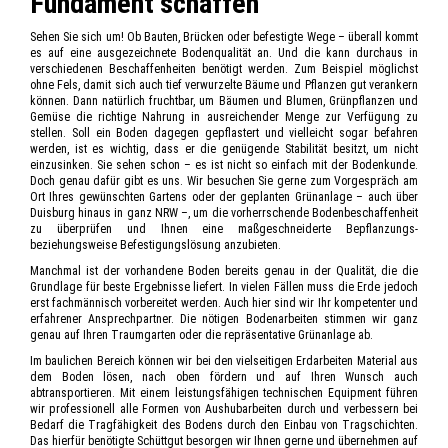
Fundament schaffen
Sehen Sie sich um! Ob Bauten, Brücken oder befestigte Wege – überall kommt
es auf eine ausgezeichnete Bodenqualität an. Und die kann durchaus in
verschiedenen Beschaffenheiten benötigt werden. Zum Beispiel möglichst
ohne Fels, damit sich auch tief verwurzelte Bäume und Pflanzen gut verankern
können. Dann natürlich fruchtbar, um Bäumen und Blumen, Grünpflanzen und
Gemüse die richtige Nahrung in ausreichender Menge zur Verfügung zu
stellen. Soll ein Boden dagegen gepflastert und vielleicht sogar befahren
werden, ist es wichtig, dass er die genügende Stabilität besitzt, um nicht
einzusinken. Sie sehen schon – es ist nicht so einfach mit der Bodenkunde.
Doch genau dafür gibt es uns. Wir besuchen Sie gerne zum Vorgespräch am
Ort Ihres gewünschten Gartens oder der geplanten Grünanlage – auch über
Duisburg hinaus in ganz NRW –, um die vorherrschende Bodenbeschaffenheit
zu überprüfen und Ihnen eine maßgeschneiderte Bepflanzungs-
beziehungsweise Befestigungslösung anzubieten.
Manchmal ist der vorhandene Boden bereits genau in der Qualität, die die
Grundlage für beste Ergebnisse liefert. In vielen Fällen muss die Erde jedoch
erst fachmännisch vorbereitet werden. Auch hier sind wir Ihr kompetenter und
erfahrener Ansprechpartner. Die nötigen Bodenarbeiten stimmen wir ganz
genau auf Ihren Traumgarten oder die repräsentative Grünanlage ab.
Im baulichen Bereich können wir bei den vielseitigen Erdarbeiten Material aus
dem Boden lösen, nach oben fördern und auf Ihren Wunsch auch
abtransportieren. Mit einem leistungsfähigen technischen Equipment führen
wir professionell alle Formen von Aushubarbeiten durch und verbessern bei
Bedarf die Tragfähigkeit des Bodens durch den Einbau von Tragschichten.
Das hierfür benötigte Schüttgut besorgen wir Ihnen gerne und übernehmen auf