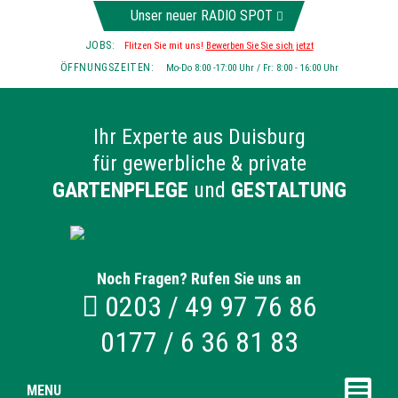
Unser neuer RADIO SPOT
JOBS:
Flitzen Sie mit uns!
Bewerben Sie Sie sich jetzt
ÖFFNUNGSZEITEN:
Mo-Do 8:00 -17:00 Uhr / Fr: 8:00 - 16:00 Uhr
Ihr Experte aus Duisburg
für gewerbliche & private
GARTENPFLEGE
und
GESTALTUNG
Noch Fragen? Rufen Sie uns an
0203 / 49 97 76 86
0177 / 6 36 81 83
MENU
Naviga